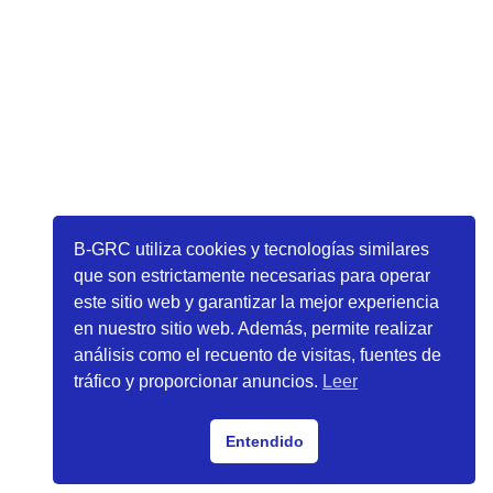
Denuncias
Compañía
Portal de Integridad
Política de Privacidad Grupo Mitiga
B-GRC utiliza cookies y tecnologías similares
Política General de Seguridad de la
que son estrictamente necesarias para operar
información
este sitio web y garantizar la mejor experiencia
en nuestro sitio web. Además, permite realizar
análisis como el recuento de visitas, fuentes de
tráfico y proporcionar anuncios.
Leer
B-GRC es un software de IT Apps Business Solutions
Entendido
SpA. Todos los derechos reservados. Copyright.